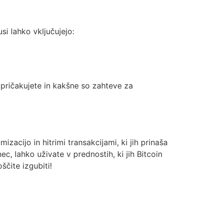
si lahko vključujejo:
 pričakujete in kakšne so zahteve za
izacijo in hitrimi transakcijami, ki jih prinaša
nec, lahko uživate v prednostih, ki jih Bitcoin
ščite izgubiti!