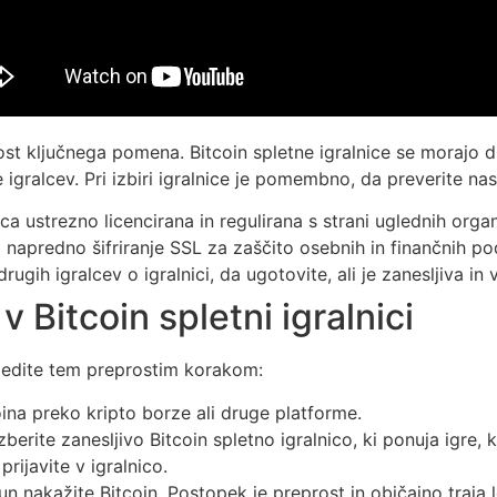
ost ključnega pomena. Bitcoin spletne igralnice se morajo dr
 igralcev. Pri izbiri igralnice je pomembno, da preverite nas
ica ustrezno licencirana in regulirana s strani uglednih orga
i napredno šifriranje SSL za zaščito osebnih in finančnih p
ugih igralcev o igralnici, da ugotovite, ali je zanesljiva in 
 Bitcoin spletni igralnici
 sledite tem preprostim korakom:
ina preko kripto borze ali druge platforme.
zberite zanesljivo Bitcoin spletno igralnico, ki ponuja igre, 
prijavite v igralnico.
un nakažite Bitcoin. Postopek je preprost in običajno traja 