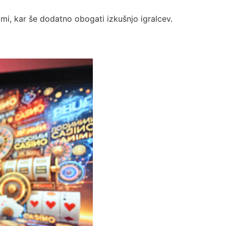
ami, kar še dodatno obogati izkušnjo igralcev.