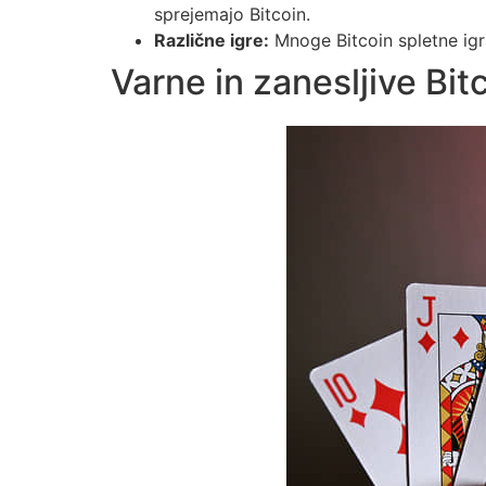
sprejemajo Bitcoin.
Različne igre:
Mnoge Bitcoin spletne igra
Varne in zanesljive Bitc