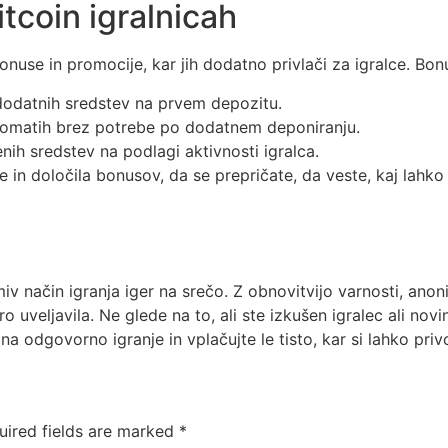
tcoin igralnicah
onuse in promocije, kar jih dodatno privlači za igralce. Bonu
dodatnih sredstev na prvem depozitu.
avtomatih brez potrebe po dodatnem deponiranju.
nih sredstev na podlagi aktivnosti igralca.
e in določila bonusov, da se prepričate, da veste, kaj lahko
iv način igranja iger na srečo. Z obnovitvijo varnosti, anonim
ro uveljavila. Ne glede na to, ali ste izkušen igralec ali novi
na odgovorno igranje in vplačujte le tisto, kar si lahko privo
uired fields are marked
*