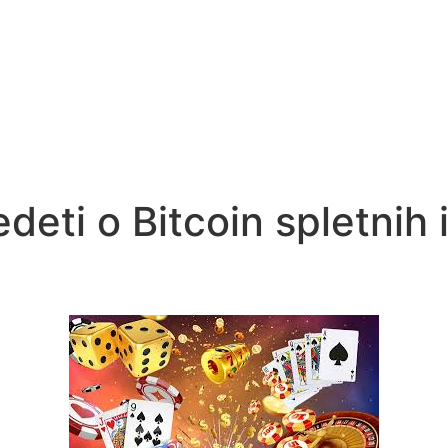
Home
deti o Bitcoin spletnih 