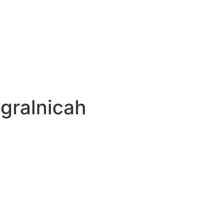
About Us
Amenities
Contact Us
Privacy Policy
igralnicah