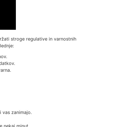
žati stroge regulative in varnostnih
lednje:
nov.
odatkov.
varna.
ki vas zanimajo.
le nekaj minut.