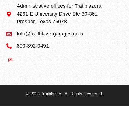
Administrative offices for Trailblazers:
4261 E University Drive Ste 30-361
Prosper, Texas 75078
Info@trailblazergarages.com
800-392-0491
© 2023 Trailblazers. All Rights Reserved.