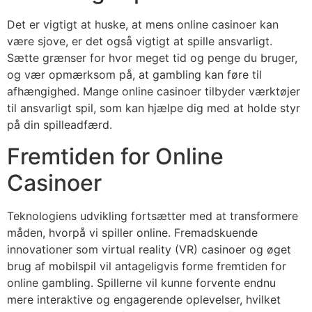
Det er vigtigt at huske, at mens online casinoer kan
være sjove, er det også vigtigt at spille ansvarligt.
Sætte grænser for hvor meget tid og penge du bruger,
og vær opmærksom på, at gambling kan føre til
afhængighed. Mange online casinoer tilbyder værktøjer
til ansvarligt spil, som kan hjælpe dig med at holde styr
på din spilleadfærd.
Fremtiden for Online
Casinoer
Teknologiens udvikling fortsætter med at transformere
måden, hvorpå vi spiller online. Fremadskuende
innovationer som virtual reality (VR) casinoer og øget
brug af mobilspil vil antageligvis forme fremtiden for
online gambling. Spillerne vil kunne forvente endnu
mere interaktive og engagerende oplevelser, hvilket