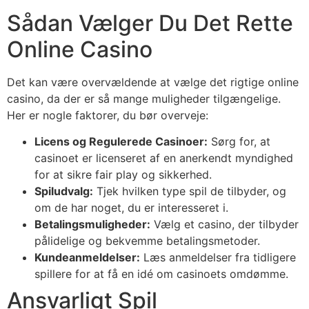
Sådan Vælger Du Det Rette
Online Casino
Det kan være overvældende at vælge det rigtige online
casino, da der er så mange muligheder tilgængelige.
Her er nogle faktorer, du bør overveje:
Licens og Regulerede Casinoer:
Sørg for, at
casinoet er licenseret af en anerkendt myndighed
for at sikre fair play og sikkerhed.
Spiludvalg:
Tjek hvilken type spil de tilbyder, og
om de har noget, du er interesseret i.
Betalingsmuligheder:
Vælg et casino, der tilbyder
pålidelige og bekvemme betalingsmetoder.
Kundeanmeldelser:
Læs anmeldelser fra tidligere
spillere for at få en idé om casinoets omdømme.
Ansvarligt Spil