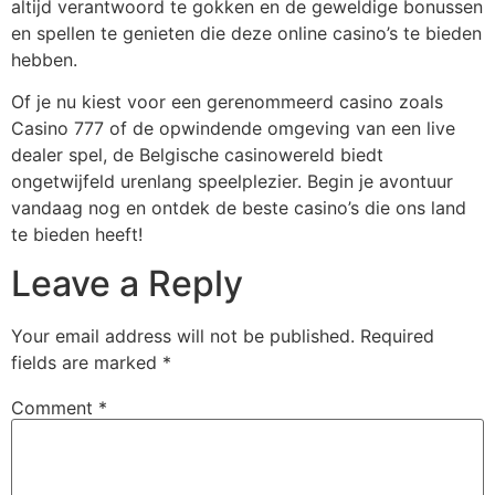
altijd verantwoord te gokken en de geweldige bonussen
en spellen te genieten die deze online casino’s te bieden
hebben.
Of je nu kiest voor een gerenommeerd casino zoals
Casino 777 of de opwindende omgeving van een live
dealer spel, de Belgische casinowereld biedt
ongetwijfeld urenlang speelplezier. Begin je avontuur
vandaag nog en ontdek de beste casino’s die ons land
te bieden heeft!
Leave a Reply
Your email address will not be published.
Required
fields are marked
*
Comment
*