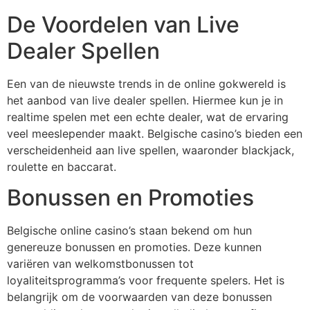
De Voordelen van Live
Dealer Spellen
Een van de nieuwste trends in de online gokwereld is
het aanbod van live dealer spellen. Hiermee kun je in
realtime spelen met een echte dealer, wat de ervaring
veel meeslepender maakt. Belgische casino’s bieden een
verscheidenheid aan live spellen, waaronder blackjack,
roulette en baccarat.
Bonussen en Promoties
Belgische online casino’s staan bekend om hun
genereuze bonussen en promoties. Deze kunnen
variëren van welkomstbonussen tot
loyaliteitsprogramma’s voor frequente spelers. Het is
belangrijk om de voorwaarden van deze bonussen