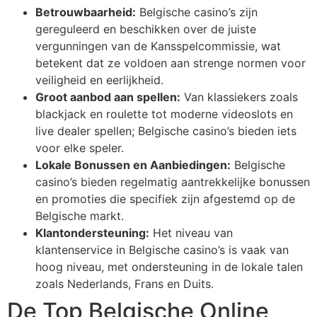
Betrouwbaarheid:
Belgische casino’s zijn
gereguleerd en beschikken over de juiste
vergunningen van de Kansspelcommissie, wat
betekent dat ze voldoen aan strenge normen voor
veiligheid en eerlijkheid.
Groot aanbod aan spellen:
Van klassiekers zoals
blackjack en roulette tot moderne videoslots en
live dealer spellen; Belgische casino’s bieden iets
voor elke speler.
Lokale Bonussen en Aanbiedingen:
Belgische
casino’s bieden regelmatig aantrekkelijke bonussen
en promoties die specifiek zijn afgestemd op de
Belgische markt.
Klantondersteuning:
Het niveau van
klantenservice in Belgische casino’s is vaak van
hoog niveau, met ondersteuning in de lokale talen
zoals Nederlands, Frans en Duits.
De Top Belgische Online