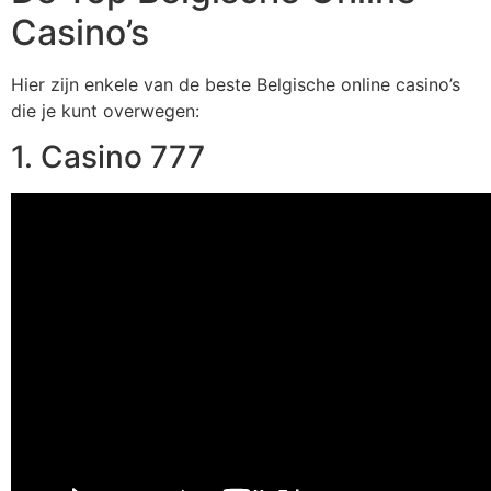
Casino’s
Hier zijn enkele van de beste Belgische online casino’s
die je kunt overwegen:
1. Casino 777