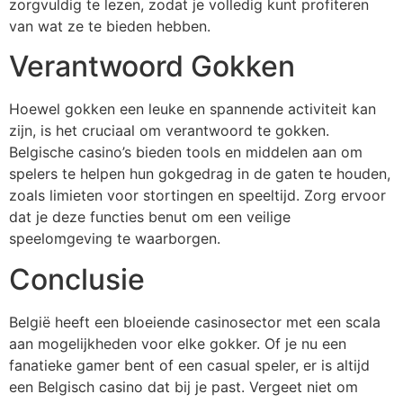
zorgvuldig te lezen, zodat je volledig kunt profiteren
van wat ze te bieden hebben.
Verantwoord Gokken
Hoewel gokken een leuke en spannende activiteit kan
zijn, is het cruciaal om verantwoord te gokken.
Belgische casino’s bieden tools en middelen aan om
spelers te helpen hun gokgedrag in de gaten te houden,
zoals limieten voor stortingen en speeltijd. Zorg ervoor
dat je deze functies benut om een veilige
speelomgeving te waarborgen.
Conclusie
België heeft een bloeiende casinosector met een scala
aan mogelijkheden voor elke gokker. Of je nu een
fanatieke gamer bent of een casual speler, er is altijd
een Belgisch casino dat bij je past. Vergeet niet om