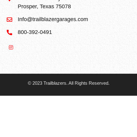
Prosper, Texas 75078
Info@trailblazergarages.com
800-392-0491
© 2023 Trailblazers. All Rights Reserved.