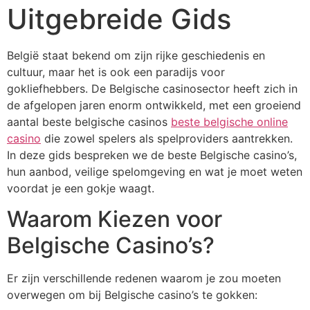
Uitgebreide Gids
België staat bekend om zijn rijke geschiedenis en
cultuur, maar het is ook een paradijs voor
gokliefhebbers. De Belgische casinosector heeft zich in
de afgelopen jaren enorm ontwikkeld, met een groeiend
aantal beste belgische casinos
beste belgische online
casino
die zowel spelers als spelproviders aantrekken.
In deze gids bespreken we de beste Belgische casino’s,
hun aanbod, veilige spelomgeving en wat je moet weten
voordat je een gokje waagt.
Waarom Kiezen voor
Belgische Casino’s?
Er zijn verschillende redenen waarom je zou moeten
overwegen om bij Belgische casino’s te gokken: