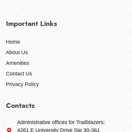
Important Links
Home
About Us
Amenities
Contact Us
Privacy Policy
Contacts
Administrative offices for Trailblazers:
4261 E University Drive Ste 30-361