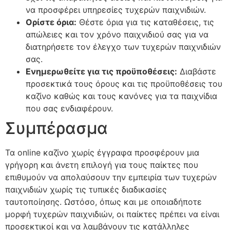
να προσφέρει υπηρεσίες τυχερών παιχνιδιών.
Ορίστε όρια:
Θέστε όρια για τις καταθέσεις, τις
απώλειες και τον χρόνο παιχνιδιού σας για να
διατηρήσετε τον έλεγχο των τυχερών παιχνιδιών
σας.
Ενημερωθείτε για τις προϋποθέσεις:
Διαβάστε
προσεκτικά τους όρους και τις προϋποθέσεις του
καζίνο καθώς και τους κανόνες για τα παιχνίδια
που σας ενδιαφέρουν.
Συμπέρασμα
Τα online καζίνο χωρίς έγγραφα προσφέρουν μια
γρήγορη και άνετη επιλογή για τους παίκτες που
επιθυμούν να απολαύσουν την εμπειρία των τυχερών
παιχνιδιών χωρίς τις τυπικές διαδικασίες
ταυτοποίησης. Ωστόσο, όπως και με οποιαδήποτε
μορφή τυχερών παιχνιδιών, οι παίκτες πρέπει να είναι
προσεκτικοί και να λαμβάνουν τις κατάλληλες