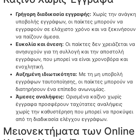
Γρήγορη διαδικασία εγγραφής:
Χωρίς την ανάγκη
υποβολής εγγράφων, οι παίκτες μπορούν να
εγγραφούν σε ελάχιστο χρόνο και να ξεκινήσουν
να παίζουν άμεσα.
Ευκολία και άνεση:
Οι παίκτες δεν χρειάζεται να
ανησυχούν για τη συλλογή και την αποστολή
εγγράφων, που μπορεί να είναι χρονοβόρα και
ενοχλητική.
Αυξημένη ιδιωτικότητα:
Με τη μη υποβολή
εγγράφων ταυτοποίησης, οι παίκτες μπορούν να
διατηρήσουν ένα επίπεδο ανωνυμίας.
Άμεσες αναλήψεις:
Ορισμένα καζίνο χωρίς
έγγραφα προσφέρουν ταχύτατες αναλήψεις
χωρίς την καθυστέρηση που μπορεί να προκύψει
από τη διαδικασία ελέγχου εγγράφων.
Μειονεκτήματα των Online