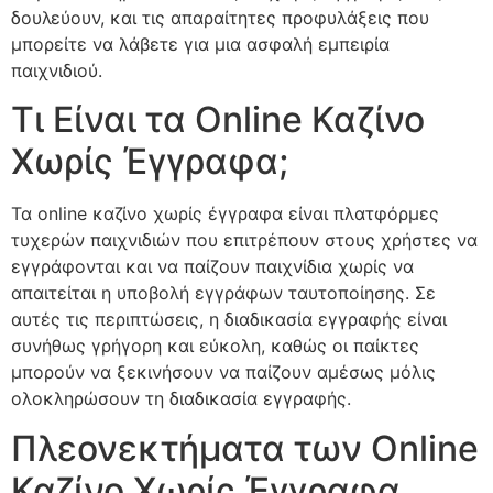
δουλεύουν, και τις απαραίτητες προφυλάξεις που
μπορείτε να λάβετε για μια ασφαλή εμπειρία
παιχνιδιού.
Τι Είναι τα Online Καζίνο
Χωρίς Έγγραφα;
Τα online καζίνο χωρίς έγγραφα είναι πλατφόρμες
τυχερών παιχνιδιών που επιτρέπουν στους χρήστες να
εγγράφονται και να παίζουν παιχνίδια χωρίς να
απαιτείται η υποβολή εγγράφων ταυτοποίησης. Σε
αυτές τις περιπτώσεις, η διαδικασία εγγραφής είναι
συνήθως γρήγορη και εύκολη, καθώς οι παίκτες
μπορούν να ξεκινήσουν να παίζουν αμέσως μόλις
ολοκληρώσουν τη διαδικασία εγγραφής.
Πλεονεκτήματα των Online
Καζίνο Χωρίς Έγγραφα