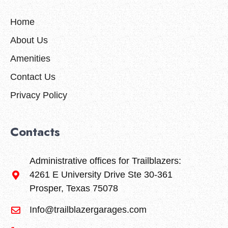
Home
About Us
Amenities
Contact Us
Privacy Policy
Contacts
Administrative offices for Trailblazers:
4261 E University Drive Ste 30-361
Prosper, Texas 75078
Info@trailblazergarages.com