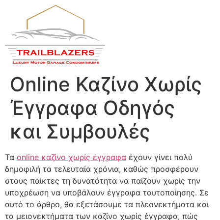
About Us
Contact Us
Privacy Policy
Online Καζίνο Χωρίς
Έγγραφα Οδηγός
και Συμβουλές
Τα
online καζίνο χωρίς έγγραφα
έχουν γίνει πολύ
δημοφιλή τα τελευταία χρόνια, καθώς προσφέρουν
στους παίκτες τη δυνατότητα να παίζουν χωρίς την
υποχρέωση να υποβάλουν έγγραφα ταυτοποίησης. Σε
αυτό το άρθρο, θα εξετάσουμε τα πλεονεκτήματα και
τα μειονεκτήματα των καζίνο χωρίς έγγραφα, πώς