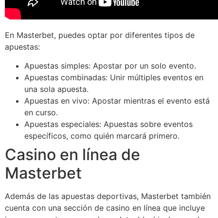
En Masterbet, puedes optar por diferentes tipos de
apuestas:
Apuestas simples: Apostar por un solo evento.
Apuestas combinadas: Unir múltiples eventos en
una sola apuesta.
Apuestas en vivo: Apostar mientras el evento está
en curso.
Apuestas especiales: Apuestas sobre eventos
específicos, como quién marcará primero.
Casino en línea de
Masterbet
Además de las apuestas deportivas, Masterbet también
cuenta con una sección de casino en línea que incluye