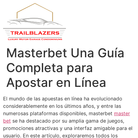
About Us
Contact Us
Privacy Policy
Masterbet Una Guía
Completa para
Apostar en Línea
El mundo de las apuestas en línea ha evolucionado
considerablemente en los últimos años, y entre las
numerosas plataformas disponibles, masterbet
master
bet
se ha destacado por su amplia gama de juegos,
promociones atractivas y una interfaz amigable para el
usuario. En este artículo, exploraremos todos los