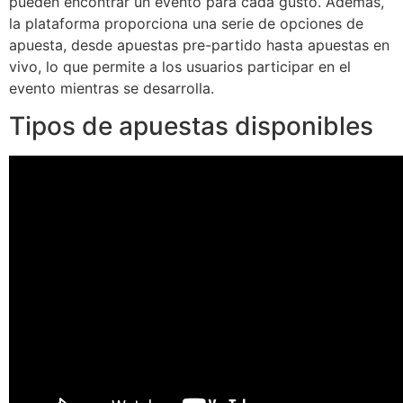
pueden encontrar un evento para cada gusto. Además,
la plataforma proporciona una serie de opciones de
apuesta, desde apuestas pre-partido hasta apuestas en
vivo, lo que permite a los usuarios participar en el
evento mientras se desarrolla.
Tipos de apuestas disponibles