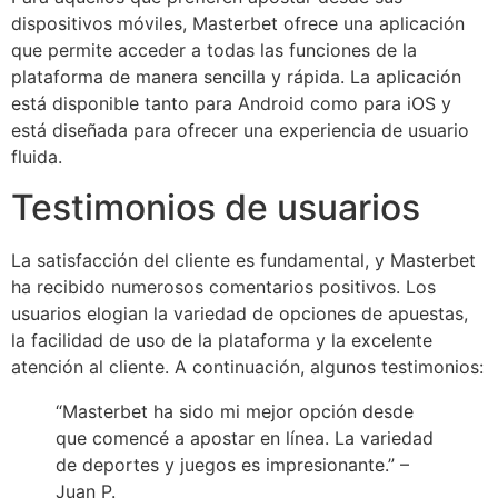
dispositivos móviles, Masterbet ofrece una aplicación
que permite acceder a todas las funciones de la
plataforma de manera sencilla y rápida. La aplicación
está disponible tanto para Android como para iOS y
está diseñada para ofrecer una experiencia de usuario
fluida.
Testimonios de usuarios
La satisfacción del cliente es fundamental, y Masterbet
ha recibido numerosos comentarios positivos. Los
usuarios elogian la variedad de opciones de apuestas,
la facilidad de uso de la plataforma y la excelente
atención al cliente. A continuación, algunos testimonios:
“Masterbet ha sido mi mejor opción desde
que comencé a apostar en línea. La variedad
de deportes y juegos es impresionante.” –
Juan P.