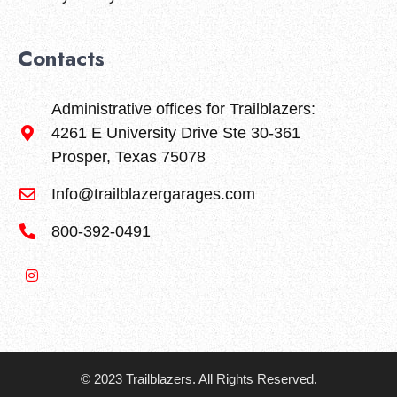
Contacts
Administrative offices for Trailblazers:
4261 E University Drive Ste 30-361
Prosper, Texas 75078
Info@trailblazergarages.com
800-392-0491
© 2023 Trailblazers. All Rights Reserved.