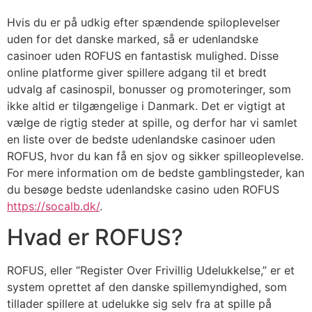
Hvis du er på udkig efter spændende spiloplevelser
uden for det danske marked, så er udenlandske
casinoer uden ROFUS en fantastisk mulighed. Disse
online platforme giver spillere adgang til et bredt
udvalg af casinospil, bonusser og promoteringer, som
ikke altid er tilgængelige i Danmark. Det er vigtigt at
vælge de rigtig steder at spille, og derfor har vi samlet
en liste over de bedste udenlandske casinoer uden
ROFUS, hvor du kan få en sjov og sikker spilleoplevelse.
For mere information om de bedste gamblingsteder, kan
du besøge bedste udenlandske casino uden ROFUS
https://socalb.dk/
.
Hvad er ROFUS?
ROFUS, eller “Register Over Frivillig Udelukkelse,” er et
system oprettet af den danske spillemyndighed, som
tillader spillere at udelukke sig selv fra at spille på