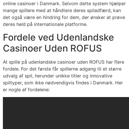
online casinoer i Danmark. Selvom dette system hjælper
mange spillere med at håndtere deres spiladfærd, kan
det også være en hindring for dem, der ønsker at prøve
deres held på internationale platforme.
Fordele ved Udenlandske
Casinoer Uden ROFUS
At spille på udenlandske casinoer uden ROFUS har flere
fordele. For det første får spillerne adgang til et større
udvalg af spil, herunder unikke titler og innovative
spiltyper, som ikke nødvendigvis findes i Danmark. Her
er nogle af fordelene: