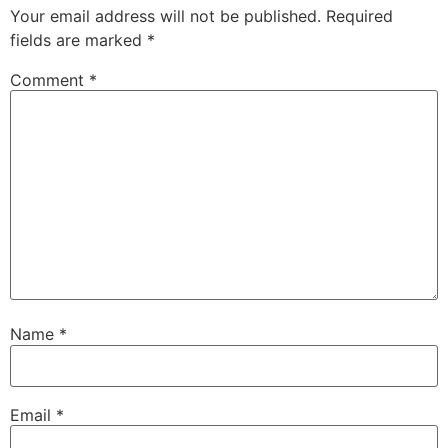
Your email address will not be published.
Required
fields are marked
*
Comment
*
Name
*
Email
*