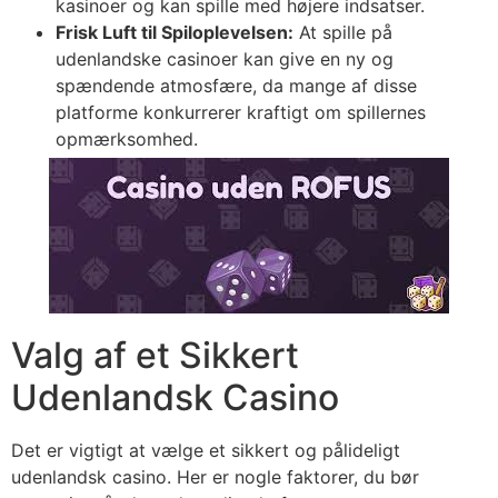
kasinoer og kan spille med højere indsatser.
Frisk Luft til Spiloplevelsen:
At spille på
udenlandske casinoer kan give en ny og
spændende atmosfære, da mange af disse
platforme konkurrerer kraftigt om spillernes
opmærksomhed.
Valg af et Sikkert
Udenlandsk Casino
Det er vigtigt at vælge et sikkert og pålideligt
udenlandsk casino. Her er nogle faktorer, du bør