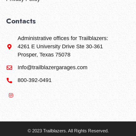
Contacts
Administrative offices for Trailblazers:
4261 E University Drive Ste 30-361
Prosper, Texas 75078
Info@trailblazergarages.com
800-392-0491
© 2023 Trailblazers. All Rights Reserved.