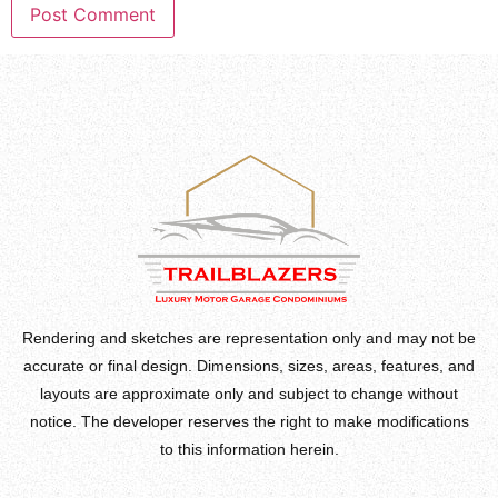
Rendering and sketches are representation only and may not be
accurate or final design. Dimensions, sizes, areas, features, and
layouts are approximate only and subject to change without
notice. The developer reserves the right to make modifications
to this information herein.