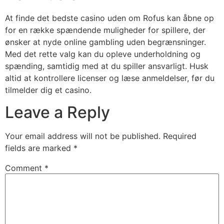
At finde det bedste casino uden om Rofus kan åbne op
for en række spændende muligheder for spillere, der
ønsker at nyde online gambling uden begrænsninger.
Med det rette valg kan du opleve underholdning og
spænding, samtidig med at du spiller ansvarligt. Husk
altid at kontrollere licenser og læse anmeldelser, før du
tilmelder dig et casino.
Leave a Reply
Your email address will not be published.
Required
fields are marked
*
Comment
*