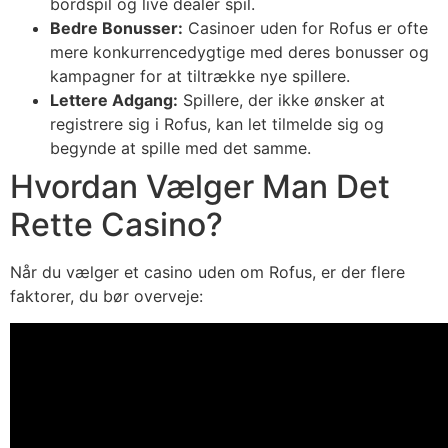
bordspil og live dealer spil.
Bedre Bonusser:
Casinoer uden for Rofus er ofte
mere konkurrencedygtige med deres bonusser og
kampagner for at tiltrække nye spillere.
Lettere Adgang:
Spillere, der ikke ønsker at
registrere sig i Rofus, kan let tilmelde sig og
begynde at spille med det samme.
Hvordan Vælger Man Det
Rette Casino?
Når du vælger et casino uden om Rofus, er der flere
faktorer, du bør overveje: