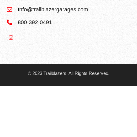
Info@trailblazergarages.com
800-392-0491
© 2023 Trailblazers. All Rights Reserved.