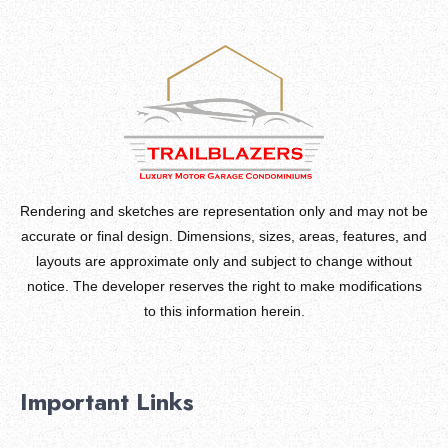
Rendering and sketches are representation only and may not be
accurate or final design. Dimensions, sizes, areas, features, and
layouts are approximate only and subject to change without
notice. The developer reserves the right to make modifications
to this information herein.
Important Links