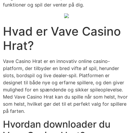
funktioner og spil der venter på dig.
Hvad er Vave Casino
Hrat?
Vave Casino Hrat er en innovativ online casino-
platform, der tilbyder en bred vifte af spil, herunder
slots, bordspil og live dealer-spil. Platformen er
designet til både nye og erfarne spillere, og den giver
mulighed for en spændende og sikker spileoplevelse.
Med Vave Casino Hrat kan du spille når som helst, hvor
som helst, hvilket gør det til et perfekt valg for spillere
på farten.
Hvordan downloader du