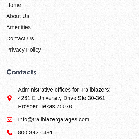
Home
About Us
Amenities
Contact Us
Privacy Policy
Contacts
Administrative offices for Trailblazers:
4261 E University Drive Ste 30-361
Prosper, Texas 75078
Info@trailblazergarages.com
800-392-0491