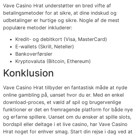
Vave Casino Hrat understøtter en bred vifte af
betalingsmetoder for at sikre, at dine indskud og
udbetalinger er hurtige og sikre. Nogle af de mest
populære metoder inkluderer:
Kredit- og debitkort (Visa, MasterCard)
E-wallets (Skrill, Neteller)
Bankoverførsler
Kryptovaluta (Bitcoin, Ethereum)
Konklusion
Vave Casino Hrat tilbyder en fantastisk måde at nyde
online gambling på, uanset hvor du er. Med en enkel
download-proces, et væld af spil og brugervenlige
funktioner er det en fremragende platform for både nye
og erfarne spillere. Uanset om du ønsker at spille slots,
bordspil eller deltage i et live casino, har Vave Casino
Hrat noget for enhver smag. Start din rejse i dag ved at