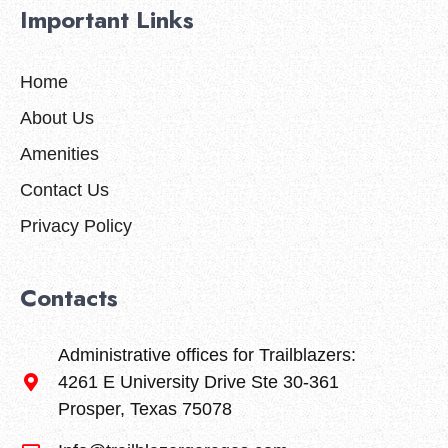
Important Links
Home
About Us
Amenities
Contact Us
Privacy Policy
Contacts
Administrative offices for Trailblazers:
4261 E University Drive Ste 30-361
Prosper, Texas 75078