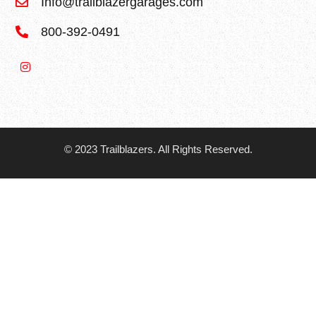
Info@trailblazergarages.com
800-392-0491
© 2023 Trailblazers. All Rights Reserved.