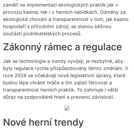
zaměří na implementaci ekologických praktik jak v
provozu kasina, tak i v herních nabídkách. Odměny za
ekologické chování a transparentnost v tom, jak kasino
hospodaří s přírodními zdroji, se stanou běžnou
součástí podnikatelských procesů.
Zákonný rámec a regulace
Jak se technologie a trendy vyvíjejí, je nezbytné, aby
byly regulace rychle přizpůsobovány těmto změnám. V
roce 2026 se očekávají nové legislativní úpravy, které
budou lépe chránit hráče a tím zajistí férovost a
transparentnost herních praktik. To zahrnuje i větší
důraz na zodpovědné hraní a prevenci závislostí.
Nové herní trendy