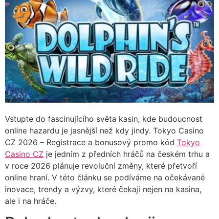
Vstupte do fascinujícího světa kasin, kde budoucnost
online hazardu je jasnější než kdy jindy. Tokyo Casino
CZ 2026 – Registrace a bonusový promo kód
Tokyo
Casino CZ
je jedním z předních hráčů na českém trhu a
v roce 2026 plánuje revoluční změny, které přetvoří
online hraní. V této článku se podíváme na očekávané
inovace, trendy a výzvy, které čekají nejen na kasina,
ale i na hráče.