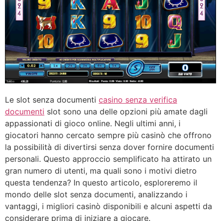
Le slot senza documenti
casino senza verifica
documenti
slot sono una delle opzioni più amate dagli
appassionati di gioco online. Negli ultimi anni, i
giocatori hanno cercato sempre più casinò che offrono
la possibilità di divertirsi senza dover fornire documenti
personali. Questo approccio semplificato ha attirato un
gran numero di utenti, ma quali sono i motivi dietro
questa tendenza? In questo articolo, esploreremo il
mondo delle slot senza documenti, analizzando i
vantaggi, i migliori casinò disponibili e alcuni aspetti da
considerare prima di iniziare a giocare.