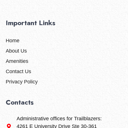
Important Links
Home
About Us
Amenities
Contact Us
Privacy Policy
Contacts
Administrative offices for Trailblazers:
4261 E University Drive Ste 30-361