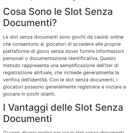
Cosa Sono le Slot Senza
Documenti?
Le slot senza documenti sono giochi da casinò online
che consentono ai giocatori di accedere alle proprie
piattaforme di gioco senza dover fornire informazioni
personali o documentazione identificativa. Questo
metodo rappresenta una semplificazione dell’iter di
registrazione abituale, che richiede generalmente la
verifica dell’identità. Con le slot senza documenti, i
giocatori possono generalmente registrarsi e iniziare a
giocare in pochi istanti.
I Vantaggi delle Slot Senza
Documenti
Ci sono diversi motivi per cui le slot senza documenti