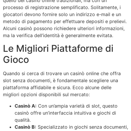
quello dei casinò online tradizionali, ma con un
processo di registrazione semplificato. Solitamente, i
giocatori devono fornire solo un indirizzo e-mail e un
metodo di pagamento per effettuare depositi e prelievi.
Alcuni casinò possono richiedere ulteriori informazioni,
ma la verifica dell’identità è generalmente evitata.
Le Migliori Piattaforme di
Gioco
Quando si cerca di trovare un casinò online che offra
slot senza documenti, è fondamentale scegliere una
piattaforma affidabile e sicura. Ecco alcune delle
migliori opzioni disponibili sul mercato:
Casinò A:
Con un’ampia varietà di slot, questo
casinò offre un’interfaccia intuitiva e giochi di
qualità.
Casinò B:
Specializzato in giochi senza documenti,