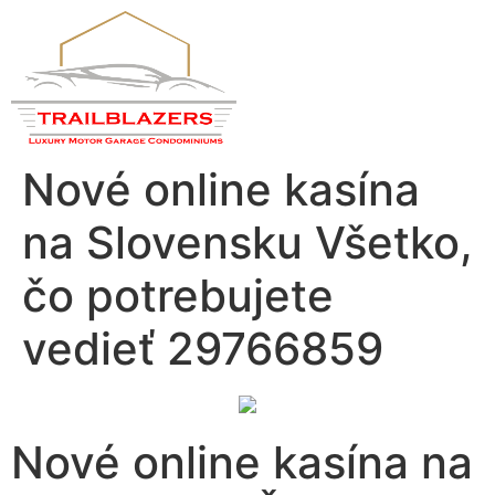
About Us
Contact Us
Privacy Policy
Nové online kasína
na Slovensku Všetko,
čo potrebujete
vedieť 29766859
Nové online kasína na