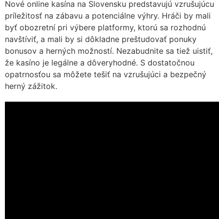
Nové online kasína na Slovensku predstavujú vzrušujúcu
príležitosť na zábavu a potenciálne výhry. Hráči by mali
byť obozretní pri výbere platformy, ktorú sa rozhodnú
navštíviť, a mali by si dôkladne preštudovať ponuky
bonusov a herných možností. Nezabudnite sa tiež uistiť,
že kasíno je legálne a dôveryhodné. S dostatočnou
opatrnosťou sa môžete tešiť na vzrušujúci a bezpečný
herný zážitok.