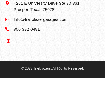
4261 E University Drive Ste 30-361
Prosper, Texas 75078
Info@trailblazergarages.com
800-392-0491
© 2023 Trailblazers. All Rights Reserved.