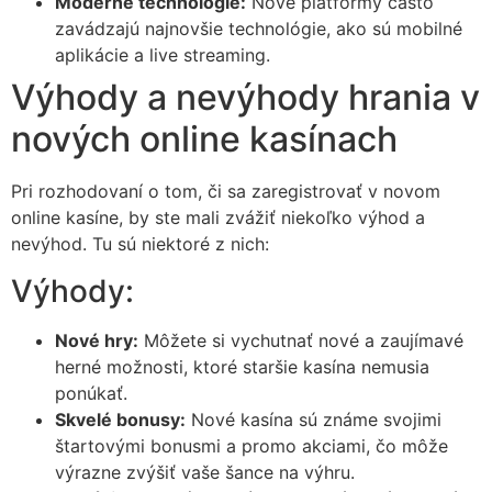
Moderné technológie:
Nové platformy často
zavádzajú najnovšie technológie, ako sú mobilné
aplikácie a live streaming.
Výhody a nevýhody hrania v
nových online kasínach
Pri rozhodovaní o tom, či sa zaregistrovať v novom
online kasíne, by ste mali zvážiť niekoľko výhod a
nevýhod. Tu sú niektoré z nich:
Výhody:
Nové hry:
Môžete si vychutnať nové a zaujímavé
herné možnosti, ktoré staršie kasína nemusia
ponúkať.
Skvelé bonusy:
Nové kasína sú známe svojimi
štartovými bonusmi a promo akciami, čo môže
výrazne zvýšiť vaše šance na výhru.