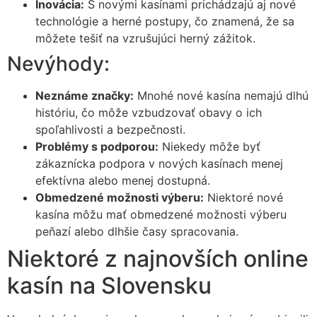
Inovácia:
S novými kasínami prichádzajú aj nové
technológie a herné postupy, čo znamená, že sa
môžete tešiť na vzrušujúci herný zážitok.
Nevýhody:
Neznáme značky:
Mnohé nové kasína nemajú dlhú
históriu, čo môže vzbudzovať obavy o ich
spoľahlivosti a bezpečnosti.
Problémy s podporou:
Niekedy môže byť
zákaznícka podpora v nových kasínach menej
efektívna alebo menej dostupná.
Obmedzené možnosti výberu:
Niektoré nové
kasína môžu mať obmedzené možnosti výberu
peňazí alebo dlhšie časy spracovania.
Niektoré z najnovších online
kasín na Slovensku