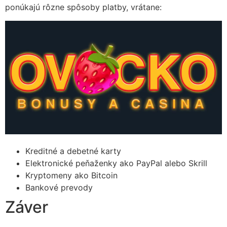
ponúkajú rôzne spôsoby platby, vrátane:
Kreditné a debetné karty
Elektronické peňaženky ako PayPal alebo Skrill
Kryptomeny ako Bitcoin
Bankové prevody
Záver