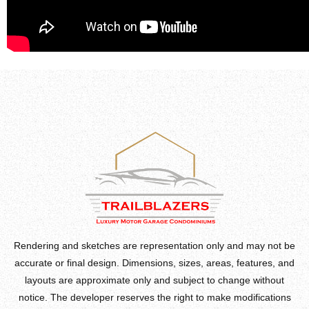
Rendering and sketches are representation only and may not be
accurate or final design. Dimensions, sizes, areas, features, and
layouts are approximate only and subject to change without
notice. The developer reserves the right to make modifications