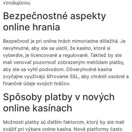
vzrušujúcou.
Bezpečnostné aspekty
online hrania
Bezpečnosť je pri online hrách mimoriadne dôležitá. Je
nevyhnutné, aby ste sa uistili, že kasíno, ktoré si
vyberáte, je licencované a regulované. Taktiež by ste
mali venovať pozornosť zobrazeným metódam platby,
aby ste sa vyhli podvodom. Dôveryhodné kasína
zvyčajne využívajú šifrovanie SSL, aby chránili osobné a
finančné údaje svojich hráčov.
Spôsoby platby v nových
online kasínach
Možnosti platby sú ďalším faktorom, ktorý by ste mali
zvážiť pri výbere online kasína. Nové platformy často