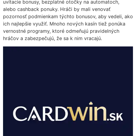
uvítacie bonusy, bezplatné otočky na automatoch,
alebo cashback ponuky. Hráči by mali venovať
pozornosť podmienkam týchto bonusov, aby vedeli, ako
ich najlepšie využiť. Mnoho nových kasín tiež ponúka
vernostné programy, ktoré odmeňujú pravidelných
hráčov a zabezpečujú, že sa k nim vracajú.