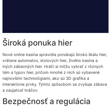
Široká ponuka hier
Nové online kasína spravidla ponúkajú širokú škálu hier,
vrátane automatov, stolových hier, živého kasína a
iných zábavných hier. Hráči si môžu vybrať z rôznych
tém a typov hier, pričom mnohé z nich sú vybavené
najnovšími technológiami, ako sú 3D grafika a
interaktívne prvky. Týmto spôsobom sa zvyšuje zábava
a zaujatosť hráčov.
Bezpečnosť a regulácia