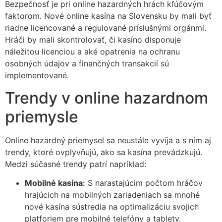
Bezpečnosť je pri online hazardných hrách kľúčovým
faktorom. Nové online kasína na Slovensku by mali byť
riadne licencované a regulované príslušnými orgánmi.
Hráči by mali skontrolovať, či kasíno disponuje
náležitou licenciou a aké opatrenia na ochranu
osobných údajov a finančných transakcií sú
implementované.
Trendy v online hazardnom
priemysle
Online hazardný priemysel sa neustále vyvíja a s ním aj
trendy, ktoré ovplyvňujú, ako sa kasína prevádzkujú.
Medzi súčasné trendy patrí napríklad:
Mobilné kasína:
S narastajúcim počtom hráčov
hrajúcich na mobilných zariadeniach sa mnohé
nové kasína sústredia na optimalizáciu svojich
platforiem pre mobilné telefóny a tablety.