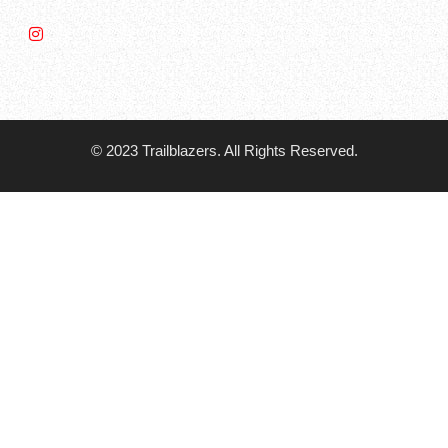
© 2023 Trailblazers. All Rights Reserved.