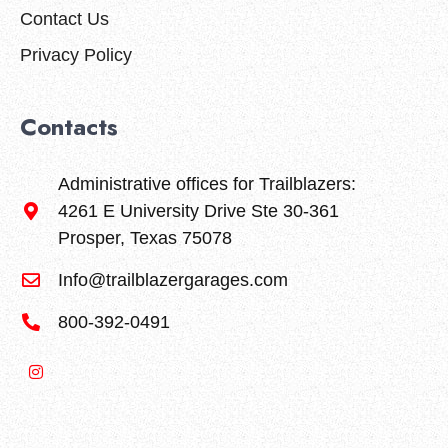
Contact Us
Privacy Policy
Contacts
Administrative offices for Trailblazers:
4261 E University Drive Ste 30-361
Prosper, Texas 75078
Info@trailblazergarages.com
800-392-0491