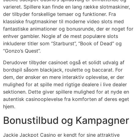
varieret. Spillere kan finde en lang række slotmaskiner,
der tilbyder forskellige temaer og funktioner. Fra
klassiske frugtmaskiner til moderne video slots med
fantastiske animationer og bonusrunde, der er noget for
enhver gambler. Nogle af de mest populære slots
inkluderer titler som “Starburst”, “Book of Dead” og
“Gonzo’s Quest”.
Derudover tilbyder casinoet også et solidt udvalg af
bordspil såsom blackjack, roulette og baccarat. For
dem, der ønsker en mere interaktiv oplevelse, er der
mulighed for at spille med rigtige dealere i live dealer
sektionen. Dette giver spillere mulighed for at nyde en
autentisk casinooplevelse fra komforten af deres eget
hjem.
Bonustilbud og Kampagner
Jackie Jackpot Casino er kendt for sine attraktive