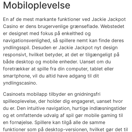
Mobiloplevelse
En af de mest markante funktioner ved Jackie Jackpot
Casino er dens brugervenlige grænseflade. Webstedet
er designet med fokus på enkelthed og
navigationsvenlighed, så spillere nemt kan finde deres
yndlingsspil. Desuden er Jackie Jackpot nyt design
responsivt, hvilket betyder, at det er tilgængeligt på
både desktop og mobile enheder. Uanset om du
foretrækker at spille fra din computer, tablet eller
smartphone, vil du altid have adgang til dit
yndlingscasino.
Casinoets mobilapp tilbyder en gnidningsfri
spilleoplevelse, der holder dig engageret, uanset hvor
du er. Den intuitive navigation, hurtige indlæsningstider
og et omfattende udvalg af spil gør mobile gaming til
en fornøjelse. Spillere kan tilgå alle de samme
funktioner som på desktop-versionen, hvilket gør det til