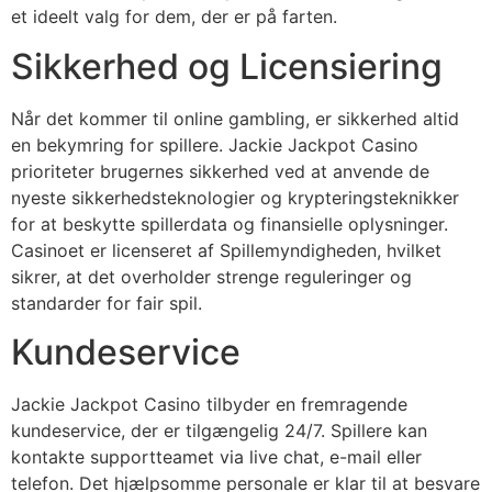
et ideelt valg for dem, der er på farten.
Sikkerhed og Licensiering
Når det kommer til online gambling, er sikkerhed altid
en bekymring for spillere. Jackie Jackpot Casino
prioriteter brugernes sikkerhed ved at anvende de
nyeste sikkerhedsteknologier og krypteringsteknikker
for at beskytte spillerdata og finansielle oplysninger.
Casinoet er licenseret af Spillemyndigheden, hvilket
sikrer, at det overholder strenge reguleringer og
standarder for fair spil.
Kundeservice
Jackie Jackpot Casino tilbyder en fremragende
kundeservice, der er tilgængelig 24/7. Spillere kan
kontakte supportteamet via live chat, e-mail eller
telefon. Det hjælpsomme personale er klar til at besvare