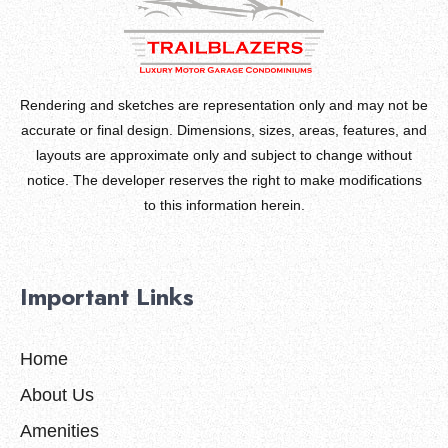
Rendering and sketches are representation only and may not be
accurate or final design. Dimensions, sizes, areas, features, and
layouts are approximate only and subject to change without
notice. The developer reserves the right to make modifications
to this information herein.
Important Links
Home
About Us
Amenities