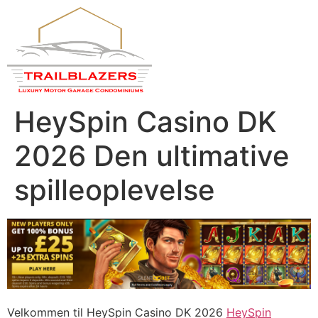
About Us
Contact Us
Privacy Policy
HeySpin Casino DK
2026 Den ultimative
spilleoplevelse
Velkommen til HeySpin Casino DK 2026
HeySpin