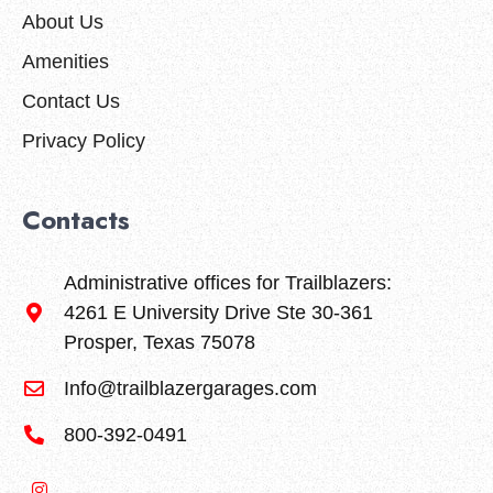
About Us
Amenities
Contact Us
Privacy Policy
Contacts
Administrative offices for Trailblazers:
4261 E University Drive Ste 30-361
Prosper, Texas 75078
Info@trailblazergarages.com
800-392-0491