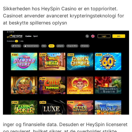
Sikkerheden hos HeySpin Casino er en topprioritet.
Casinoet anvender avanceret krypteringsteknologi for
at beskytte spillernes oplysn
inger og finansielle data. Desuden er HeySpin licenseret
og reguleret, hvilket sikrer, at de overholder strikte