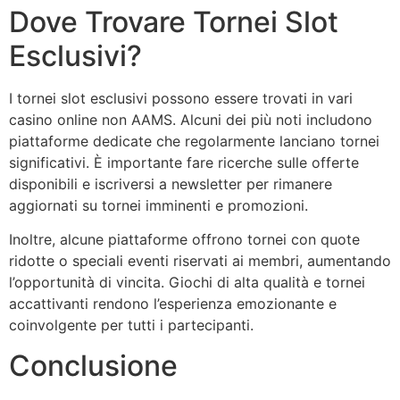
Dove Trovare Tornei Slot
Esclusivi?
I tornei slot esclusivi possono essere trovati in vari
casino online non AAMS. Alcuni dei più noti includono
piattaforme dedicate che regolarmente lanciano tornei
significativi. È importante fare ricerche sulle offerte
disponibili e iscriversi a newsletter per rimanere
aggiornati su tornei imminenti e promozioni.
Inoltre, alcune piattaforme offrono tornei con quote
ridotte o speciali eventi riservati ai membri, aumentando
l’opportunità di vincita. Giochi di alta qualità e tornei
accattivanti rendono l’esperienza emozionante e
coinvolgente per tutti i partecipanti.
Conclusione