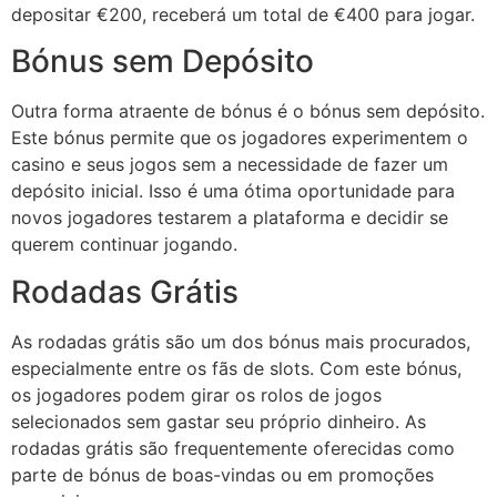
depositar €200, receberá um total de €400 para jogar.
Bónus sem Depósito
Outra forma atraente de bónus é o bónus sem depósito.
Este bónus permite que os jogadores experimentem o
casino e seus jogos sem a necessidade de fazer um
depósito inicial. Isso é uma ótima oportunidade para
novos jogadores testarem a plataforma e decidir se
querem continuar jogando.
Rodadas Grátis
As rodadas grátis são um dos bónus mais procurados,
especialmente entre os fãs de slots. Com este bónus,
os jogadores podem girar os rolos de jogos
selecionados sem gastar seu próprio dinheiro. As
rodadas grátis são frequentemente oferecidas como
parte de bónus de boas-vindas ou em promoções