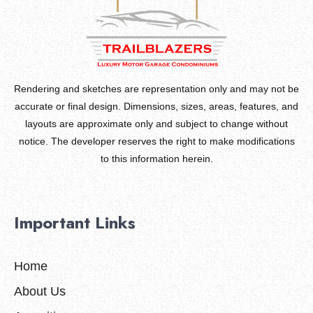
Rendering and sketches are representation only and may not be
accurate or final design. Dimensions, sizes, areas, features, and
layouts are approximate only and subject to change without
notice. The developer reserves the right to make modifications
to this information herein.
Important Links
Home
About Us