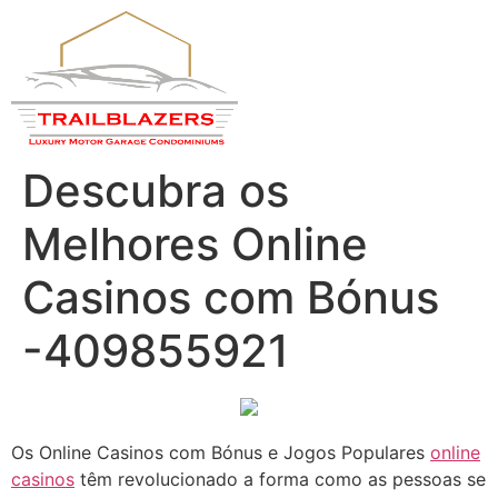
About Us
Contact Us
Privacy Policy
Descubra os
Melhores Online
Casinos com Bónus
-409855921
Os Online Casinos com Bónus e Jogos Populares
online
casinos
têm revolucionado a forma como as pessoas se