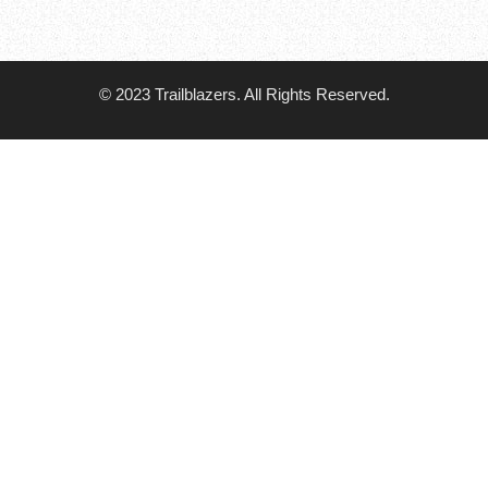
© 2023 Trailblazers. All Rights Reserved.