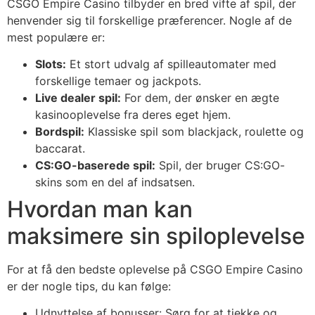
CSGO Empire Casino tilbyder en bred vifte af spil, der
henvender sig til forskellige præferencer. Nogle af de
mest populære er:
Slots:
Et stort udvalg af spilleautomater med
forskellige temaer og jackpots.
Live dealer spil:
For dem, der ønsker en ægte
kasinooplevelse fra deres eget hjem.
Bordspil:
Klassiske spil som blackjack, roulette og
baccarat.
CS:GO-baserede spil:
Spil, der bruger CS:GO-
skins som en del af indsatsen.
Hvordan man kan
maksimere sin spiloplevelse
For at få den bedste oplevelse på CSGO Empire Casino
er der nogle tips, du kan følge:
Udnyttelse af bonusser: Sørg for at tjekke og