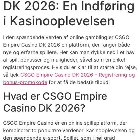
DK 2026: En Indføring
i Kasinooplevelsen
I den spændende verden af online gambling er CSGO
Empire Casino DK 2026 en platform, der fanger både
nye og erfarne spillere. Her kan man dykke ned i et hav
af spil, bonusser og muligheder, såvel som en enkel
registreringsproces. Hvis du er klar til at starte din rejse,
så tjek
CSGO Empire Casino DK 2026 – Registrering og
bonus-promokode
for at få de bedste tilbud!
Hvad er CSGO Empire
Casino DK 2026?
CSGO Empire Casino er en online spilleplatform, der
kombinerer to populære verdener: kasinooplevelsen og
den spændende e-sport. Spillet, som i høj grad