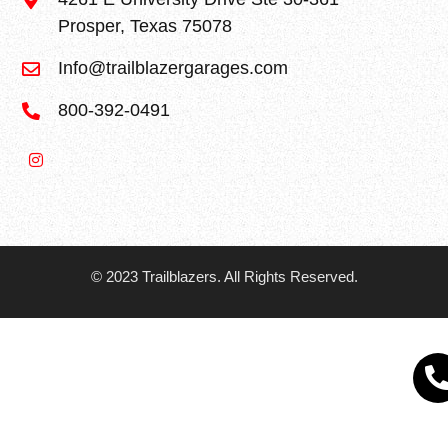
Prosper, Texas 75078
Info@trailblazergarages.com
800-392-0491
© 2023 Trailblazers. All Rights Reserved.