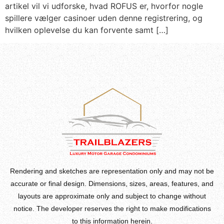
artikel vil vi udforske, hvad ROFUS er, hvorfor nogle
spillere vælger casinoer uden denne registrering, og
hvilken oplevelse du kan forvente samt […]
Rendering and sketches are representation only and may not be
accurate or final design. Dimensions, sizes, areas, features, and
layouts are approximate only and subject to change without
notice. The developer reserves the right to make modifications
to this information herein.