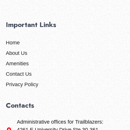
Important Links
Home
About Us
Amenities
Contact Us
Privacy Policy
Contacts
Administrative offices for Trailblazers:
4261 E University Drive Ste 30-361