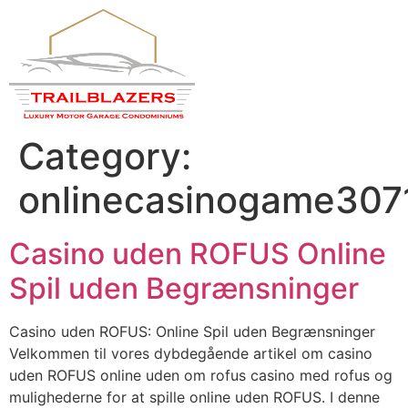
About Us
Contact Us
Privacy Policy
Category:
onlinecasinogame307
Casino uden ROFUS Online
Spil uden Begrænsninger
Casino uden ROFUS: Online Spil uden Begrænsninger
Velkommen til vores dybdegående artikel om casino
uden ROFUS online uden om rofus casino med rofus og
mulighederne for at spille online uden ROFUS. I denne