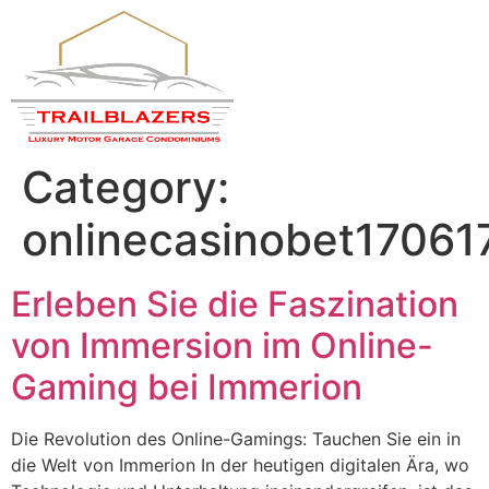
About Us
Contact Us
Privacy Policy
Category:
onlinecasinobet17061
Erleben Sie die Faszination
von Immersion im Online-
Gaming bei Immerion
Die Revolution des Online-Gamings: Tauchen Sie ein in
die Welt von Immerion In der heutigen digitalen Ära, wo