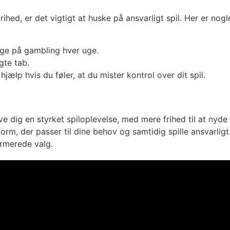
ed, er det vigtigt at huske på ansvarligt spil. Her er nogle r
uge på gambling hver uge.
gte tab.
lp hvis du føler, at du mister kontrol over dit spil.
e dig en styrket spiloplevelse, med mere frihed til at nyde
orm, der passer til dine behov og samtidig spille ansvarligt.
rmerede valg.